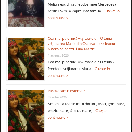
Mulţumesc din suflet doamnei Mercedeza
pentru că mi-a împreunat familia …
Citește în
continuare »
Cea mai puternică vrăjitoare din Oltenia-
vrăjitoarea Maria din Craiova – are leacuri
puternice pentru luna Martie
1 august 2026
Cea mai puternică vrăjitoare din Oltenia și
România, vrăjitoarea Maria …
Citește în
continuare »
Parcă eram blestemată
28 iulie 2026
Am fost la foarte mulţi doctori, vraci, ghicitoare,
prezicătoare, tămăduitoare, …
Citește în
continuare »