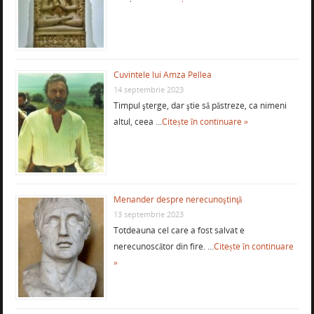
Cuvintele lui Amza Pellea
14 septembrie 2023
Timpul şterge, dar ştie să păstreze, ca nimeni
altul, ceea …
Citește în continuare »
Menander despre nerecunoştinţă
13 septembrie 2023
Totdeauna cel care a fost salvat e
nerecunoscător din fire. …
Citește în continuare
»