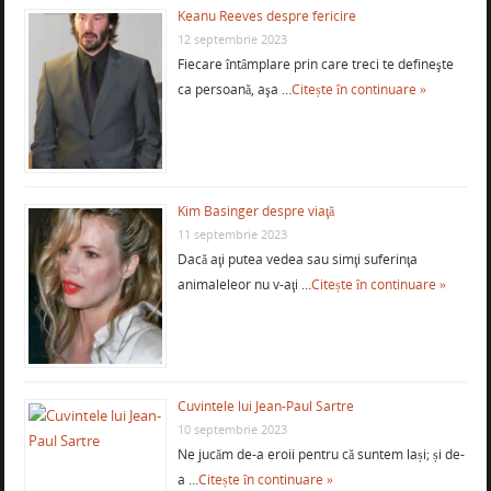
Keanu Reeves despre fericire
12 septembrie 2023
Fiecare întâmplare prin care treci te defineşte
ca persoană, aşa …
Citește în continuare »
Kim Basinger despre viaţă
11 septembrie 2023
Dacă aţi putea vedea sau simţi suferinţa
animaleleor nu v-aţi …
Citește în continuare »
Cuvintele lui Jean-Paul Sartre
10 septembrie 2023
Ne jucăm de-a eroii pentru că suntem lași; și de-
a …
Citește în continuare »