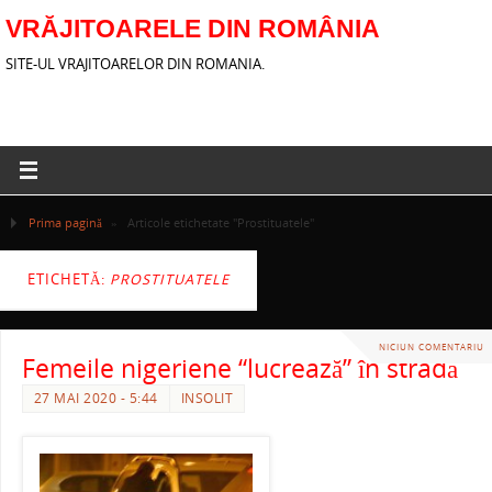
VRĂJITOARELE DIN ROMÂNIA
SITE-UL VRAJITOARELOR DIN ROMANIA.
Prima pagină
»
Articole etichetate "Prostituatele"
ETICHETĂ:
PROSTITUATELE
NICIUN COMENTARIU
Femeile nigeriene “lucrează” în stradă
27 MAI 2020 - 5:44
INSOLIT