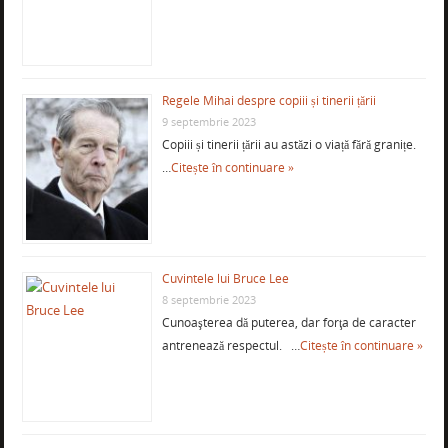
Regele Mihai despre copiii și tinerii țării
9 septembrie 2023
Copiii și tinerii țării au astăzi o viață fără granițe.
…
Citește în continuare »
Cuvintele lui Bruce Lee
8 septembrie 2023
Cunoaşterea dă puterea, dar forţa de caracter
antrenează respectul. …
Citește în continuare »