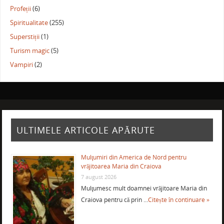
Profeții
(6)
Spiritualitate
(255)
Superstiții
(1)
Turism magic
(5)
Vampiri
(2)
ULTIMELE ARTICOLE APĂRUTE
Mulţumiri din America de Nord pentru
vrăjitoarea Maria din Craiova
7 august 2026
Mulţumesc mult doamnei vrăjitoare Maria din
Craiova pentru că prin …
Citește în continuare »