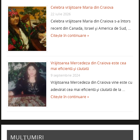
Celebra vrăjitoare Maria din Craiova
22 iulie 2026
Celebra vrăjitoare Maria din Craiova s-a întors
recent din Canada, Israel şi America de Sud, …
Citește în continuare »
Vrăjitoarea Mercedeza din Craiova este cea
mai eficientă şi căutată
9 septembrie 2024
Vrăjitoarea Mercedeza din Craiova vine este cu
adevărat cea mai eficientă şi căutată de la …
Citește în continuare »
MULȚUMIRI