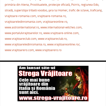
b
st
A
a
primăria din Atena
,
Prostituatele
,
protecţie oficială
,
Psirris
,
regiunea Edo
,
o
p
ză
stradă
,
superstiţia tribală voodoo
,
ţara lui Homer
,
trafic de sclave
,
traficanţi
,
o
p
vrajitoare-romania.com
,
vrajitoare-romania.ro
,
k
vrajitoareledinromania.com
,
vrajitoareonline.ro
,
www.astrointernational.ro
,
www.international-witches.com
,
www.portalulvrajitoarelor.ro
,
www.vrajitoare-online.com
,
www.vrajitoareclub.com
,
www.vrajitoareclub.ro
,
www.vrajitoareledinromania.ro
,
www.vrajitoareonline.ro/
,
www.vrajitoarero.com
,
www.vrajitoarero.ro