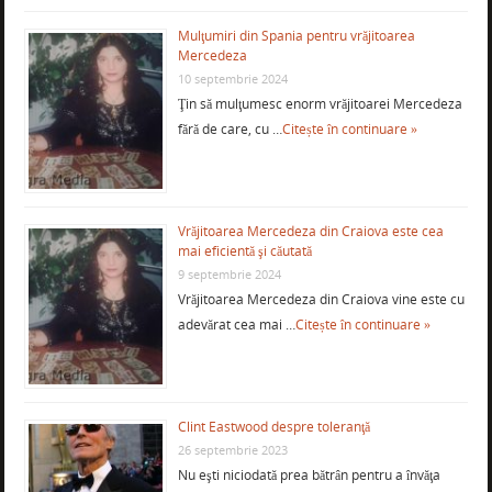
Mulţumiri din Spania pentru vrăjitoarea
Mercedeza
10 septembrie 2024
Ţin să mulţumesc enorm vrăjitoarei Mercedeza
fără de care, cu …
Citește în continuare »
Vrăjitoarea Mercedeza din Craiova este cea
mai eficientă şi căutată
9 septembrie 2024
Vrăjitoarea Mercedeza din Craiova vine este cu
adevărat cea mai …
Citește în continuare »
Clint Eastwood despre toleranţă
26 septembrie 2023
Nu eşti niciodată prea bătrân pentru a învăţa