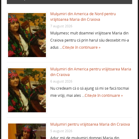
Mulţumiri din America de Nord pentru
vrăjitoarea Maria din Craiova
7 august 2026
Mulţumesc mult doamnei vrăjitoare Maria din
Craiova pentru că prin harul său deosebit mi-a
adus …
Citește în continuare »
Mulţumiri din America pentru vrăjitoarea Maria
din Craiova
6 august 2026
Nu credeam că o să ajung să mi se facă tocmai
mie vrăji, mai ales …
Citește în continuare »
Mulţumiri pentru vrăjitoarea Maria din Craiova
5 august 2026
Aduc mii de mulţumiri domnei Maria din