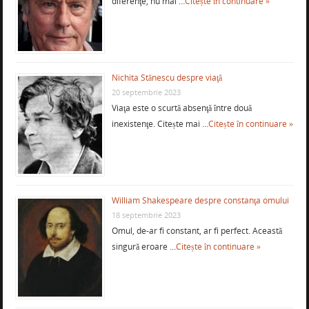
diferenţe, nu mai …
Citește în continuare »
Nichita Stănescu despre viaţă
20 septembrie 2023
Viaţa este o scurtă absenţă între două
inexistenţe. Citește mai …
Citește în continuare »
William Shakespeare despre constanţa omului
18 septembrie 2023
Omul, de-ar fi constant, ar fi perfect. Această
singură eroare …
Citește în continuare »