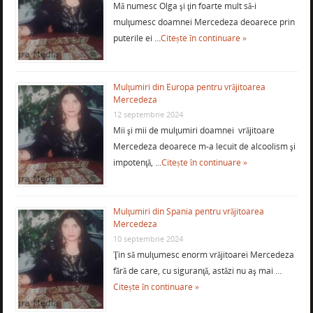
Mă numesc Olga şi ţin foarte mult să-i
mulţumesc doamnei Mercedeza deoarece prin
puterile ei …
Citește în continuare »
Mulţumiri din Europa pentru vrăjitoarea
Mercedeza
12 septembrie 2024
Mii şi mii de mulţumiri doamnei vrăjitoare
Mercedeza deoarece m-a lecuit de alcoolism şi
impotenţă, …
Citește în continuare »
Mulţumiri din Spania pentru vrăjitoarea
Mercedeza
10 septembrie 2024
Ţin să mulţumesc enorm vrăjitoarei Mercedeza
fără de care, cu siguranţă, astăzi nu aş mai …
Citește în continuare »