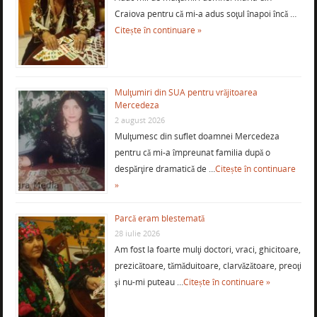
Craiova pentru că mi-a adus soţul înapoi încă …
Citește în continuare »
Mulţumiri din SUA pentru vrăjitoarea
Mercedeza
2 august 2026
Mulţumesc din suflet doamnei Mercedeza
pentru că mi-a împreunat familia după o
despărţire dramatică de …
Citește în continuare
»
Parcă eram blestemată
28 iulie 2026
Am fost la foarte mulţi doctori, vraci, ghicitoare,
prezicătoare, tămăduitoare, clarvăzătoare, preoţi
şi nu-mi puteau …
Citește în continuare »