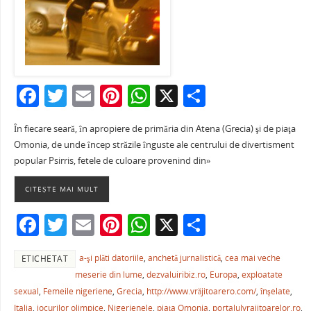
F
T
E
Pi
W
X
P
a
w
m
nt
h
ar
În fiecare seară, în apropiere de primăria din Atena (Grecia) şi de piaţa
c
itt
ai
er
at
ta
Omonia, de unde încep străzile înguste ale centrului de divertisment
e
er
l
e
s
je
popular Psirris, fetele de culoare provenind din»
b
st
A
a
CITEȘTE MAI MULT
o
p
ză
F
T
E
Pi
W
X
P
o
p
a
w
m
nt
h
ar
k
a-şi plăti datoriile
,
anchetă jurnalistică
,
cea mai veche
ETICHETAT
c
itt
ai
er
at
ta
meserie din lume
,
dezvaluiribiz.ro
,
Europa
,
exploatate
e
er
l
e
s
je
sexual
,
Femeile nigeriene
,
Grecia
,
http://www.vrăjitoarero.com/
,
înşelate
,
Italia
,
jocurilor olimpice
,
Nigerienele
,
piaţa Omonia
,
portalulvrajitoarelor.ro
,